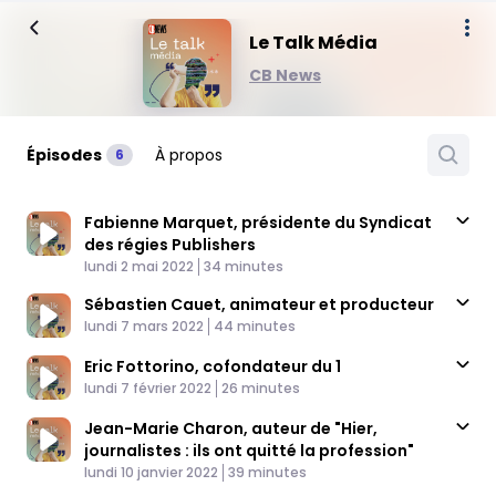
Le Talk Média
CB News
Épisodes
À propos
6
Fabienne Marquet, présidente du Syndicat
des régies Publishers
Published At
Time
lundi 2 mai 2022
34 minutes
Sébastien Cauet, animateur et producteur
Published At
Time
lundi 7 mars 2022
44 minutes
Eric Fottorino, cofondateur du 1
Published At
Time
lundi 7 février 2022
26 minutes
Jean-Marie Charon, auteur de "Hier,
journalistes : ils ont quitté la profession"
Published At
Time
lundi 10 janvier 2022
39 minutes