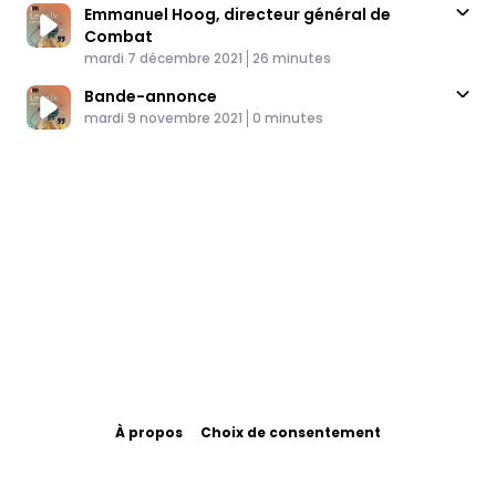
Emmanuel Hoog, directeur général de
Combat
Published At
Time
mardi 7 décembre 2021
26 minutes
Bande-annonce
Published At
Time
mardi 9 novembre 2021
0 minutes
À propos
Choix de consentement